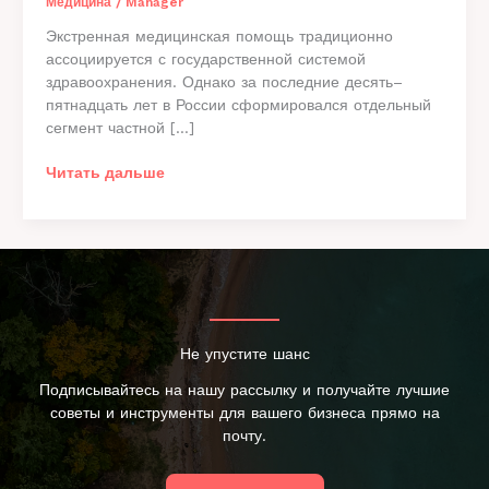
Медицина
/
Manager
Экстренная медицинская помощь традиционно
ассоциируется с государственной системой
здравоохранения. Однако за последние десять–
пятнадцать лет в России сформировался отдельный
сегмент частной […]
Как
Читать дальше
устроен
рынок
частной
скорой
помощи
в
России:
Не упустите шанс
экономика,
спрос
Подписывайтесь на нашу рассылку и получайте лучшие
и
советы и инструменты для вашего бизнеса прямо на
конкуренция
почту.